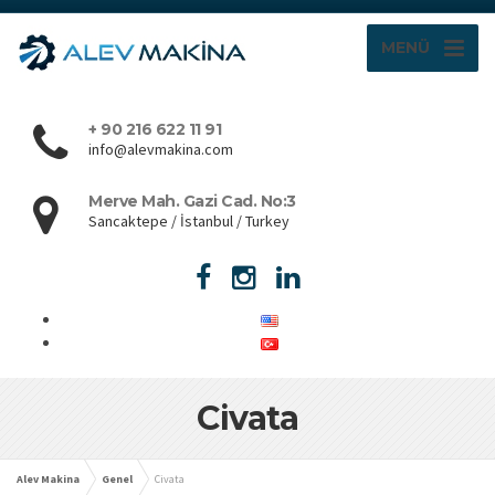
MENÜ
+ 90 216 622 11 91
info@alevmakina.com
Merve Mah. Gazi Cad. No:3
Sancaktepe / İstanbul / Turkey
Civata
Alev Makina
Genel
Civata