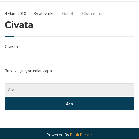
4 Ekim 2018
By alevmkn
Genel
0 Comments
Civata
Civata
Bu yazı için yorumlar kapalı.
Powered By
Fatih Dursun